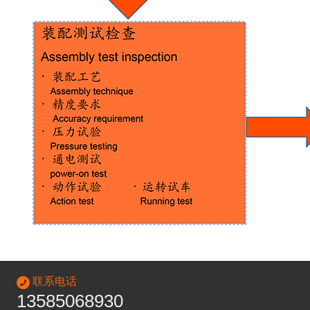
联系电话
13585068930